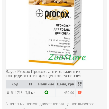
Bayer Procox Прококс антигельминтик,
кокцидиостатик для щенков суспензия
Код
Наличие
Цена, грн
81511713
7,5 мл
450.00
Антигельминтик,кокцидиостатик для щенков широкого