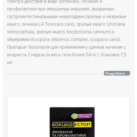
спектра действия в виде суспензии. Лечение и
профилактика при смешанных инвазиях, вызванных
гастроинтестинальными нематодами (зрелые и незрелые
имаго, личинки L4 Toxocara canis, зрелые имаго Uncinaria
stenocephala, зрелые имаго Ancylostoma caninum) и
эймериями (Isospora ohioensis complex, Isospora canis).
Препарат безопасен для применения у щенков начиная с
возраста 2 недель (и веса тела более 0,4 кг.). Упаковка 7,5
мл
Подробнее ...