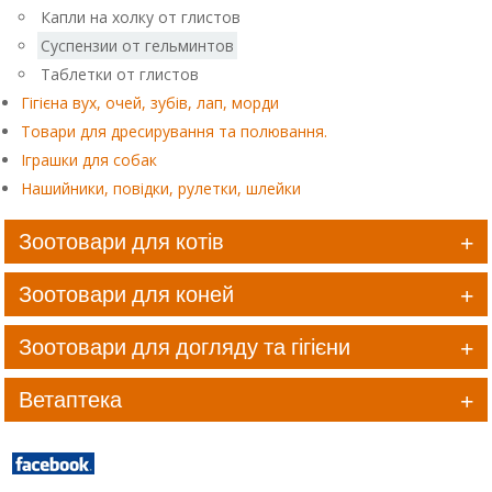
Капли на холку от глистов
Суспензии от гельминтов
Таблетки от глистов
Гігієна вух, очей, зубів, лап, морди
Товари для дресирування та полювання.
Іграшки для собак
Нашийники, повідки, рулетки, шлейки
Зоотовари для котів
Зоотовари для коней
Зоотовари для догляду та гігієни
Ветаптека