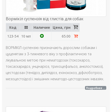
Вормікіл суспензія від глистів для собак
Код
Наличие
Цена, грн
123-54
10 мл
65.00
ВОРМІКІЛ суспензію призначають дорослим собакам і
цуценятам з 3-тижневого віку з профілактичною та
лікувальною метою при нематодозах (токсокароз,
токсаскаридоз, унцінаріоз, трихоцефальоз, анкілостомоз),
цестодозах (теніїдоз, дипілідіоз, ехінококоз, діфілоботріоз,
мезоцестоїдоз) і змішаних нематодо-цестодозних інвазіях.
Подробнее ...