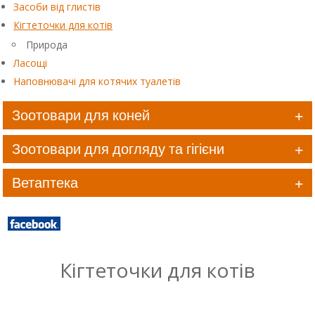
Засоби від глистів
Кігтеточки для котів
Природа
Ласощі
Наповнювачі для котячих туалетів
Зоотовари для коней
Зоотовари для догляду та гігієни
Ветаптека
Кігтеточки для котів